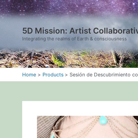
Skip
to
content
5D Mission: Artist Collaborati
Integrating the realms of Earth & consciousness
Home
Products
Sesión de Descubrimiento co