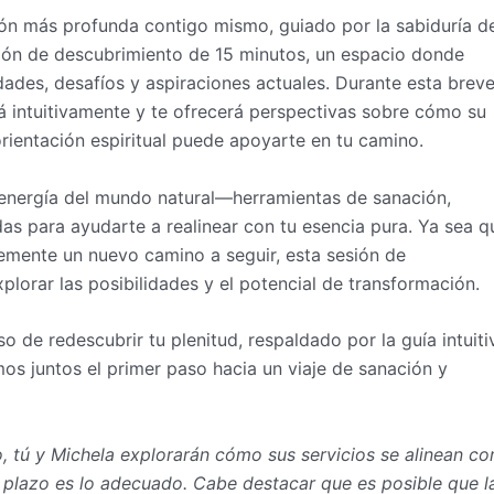
ión más profunda contigo mismo, guiado por la sabiduría de
esión de descubrimiento de 15 minutos, un espacio donde
ades, desafíos y aspiraciones actuales. Durante esta breve
á intuitivamente y te ofrecerá perspectivas sobre cómo su
rientación espiritual puede apoyarte en tu camino.
a energía del mundo natural—herramientas de sanación,
as para ayudarte a realinear con tu esencia pura. Ya sea q
lemente un nuevo camino a seguir, esta sesión de
lorar las posibilidades y el potencial de transformación.
 de redescubrir tu plenitud, respaldado por la guía intuiti
mos juntos el primer paso hacia un viaje de sanación y
, tú y Michela explorarán cómo sus servicios se alinean co
go plazo es lo adecuado. Cabe destacar que es posible que l