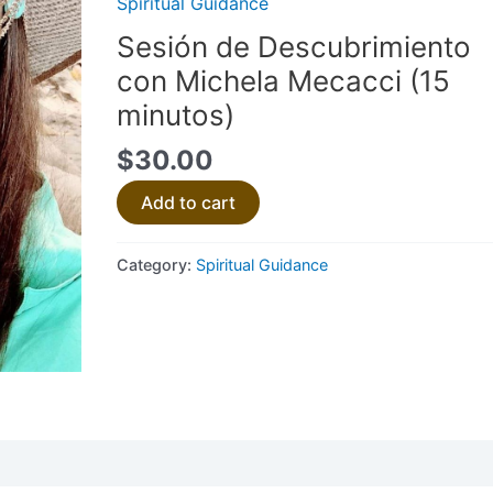
Spiritual Guidance
con
Sesión de Descubrimiento
Michela
con Michela Mecacci (15
Mecacci
(15
minutos)
minutos)
$
30.00
quantity
Add to cart
Category:
Spiritual Guidance