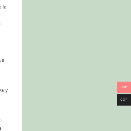
 la
,
ue
USD
va y
COP
n
a